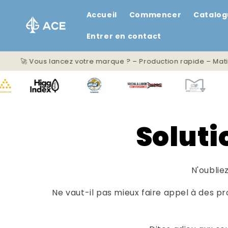
et
passer
Accueil
Commencer
Catalo
au
contenu
Entrer en contact
lancez votre marque ? – Production rapide – Matières éco-resp
Soluti
N'oubli
Ne vaut-il pas mieux faire appel à des p