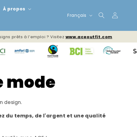
À propos
L
Connexion
Français
a
n
emploi ? Visitez
www.aceoutfit.com
🚀 Vous la
g
u
e
de mode
 design.
z du temps, de l'argent et une qualité