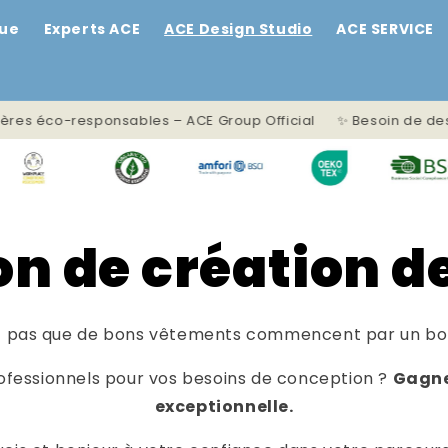
gue
Experts ACE
ACE Design Studio
ACE SERVICE
onsables – ACE Group Official ✨ Besoin de designs prêts à l’
on de création 
ez pas que de bons vêtements commencent par un bon
rofessionnels pour vos besoins de conception ?
Gagne
exceptionnelle.