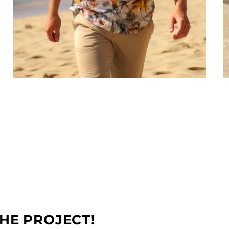
CHEMISE HAWAÏENNE
Ambiances tropicales durables en petits
lots. Mode insulaire abordable.
DEMANDER UN DEVIS
THE PROJECT!