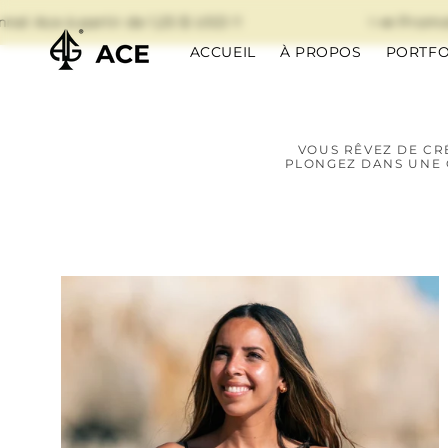
et
passer
Ace à partir de 1,25 $ USD !!
✨📣 Promotion
au
ACCUEIL
À PROPOS
PORTFO
contenu
VOUS RÊVEZ DE CR
PLONGEZ DANS UNE 