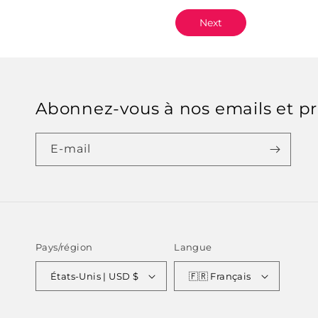
Next
Abonnez-vous à nos emails et p
E-mail
Pays/région
Langue
États-Unis | USD $
🇫🇷 Français