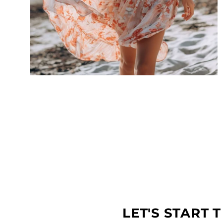
ROBE DE PLAGE
Charme balnéaire durable, disponible en
petites quantités. Allure de plage
abordable.
LET'S START 