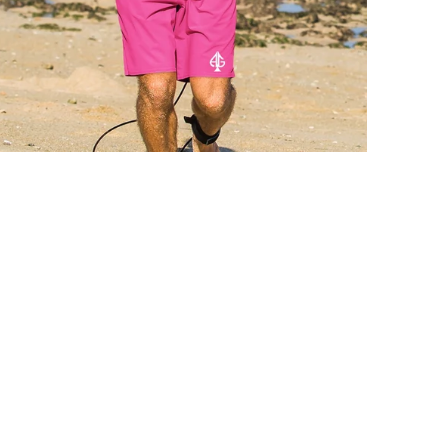
BOXERS DE BAIN HOMME
Style de plage durable pour hommes.
Petites quantités, grosses économies.