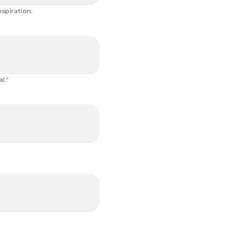
nspiration.
l."