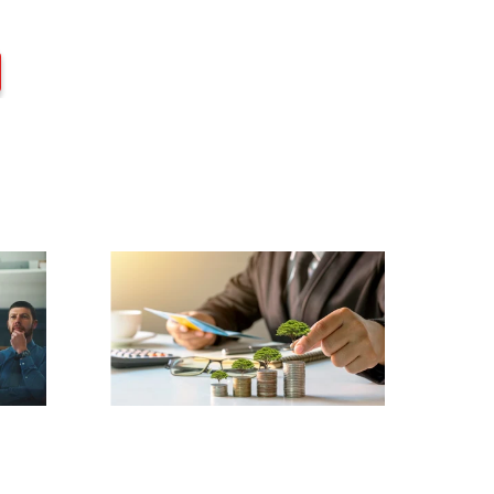
g et
Planification
financière et