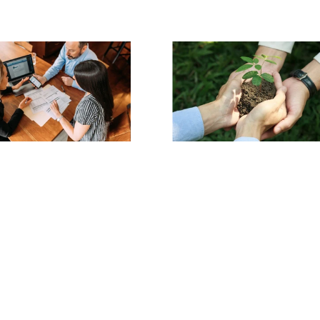
ices sur mesure
Focus sur la
durabilité
nous adaptons à vos
s spécifiques, quelle
Notre expertise en mat
it la taille de votre
de production durable 
entreprise.
donne un avantage sur
marché écologiqu
d'aujourd'hui.