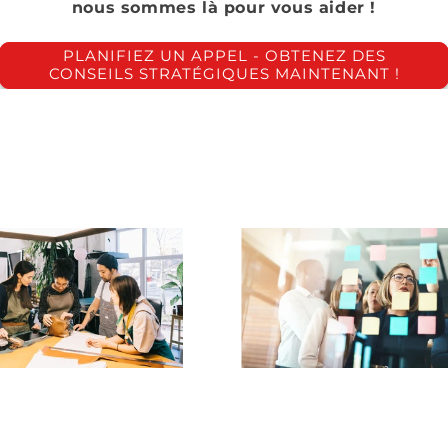
nous sommes là pour vous aider !
PLANIFIEZ UN APPEL - OBTENEZ DES
CONSEILS STRATÉGIQUES MAINTENANT !
OUS AIDER?
eloppement de
Ventes, marketin
produits et
stratégie de