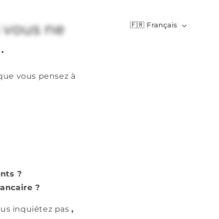
L
s vous ne
🇫🇷 Français
a
.
n
g
 que vous pensez à
u
e
nts ?
ancaire ?
ous inquiétez pas
,