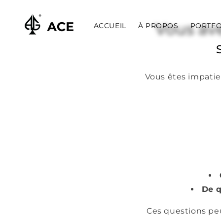
et
passer
au
Vous ave
ACCUEIL
À PROPOS
PORTFO
contenu
Vous êtes impatie
De q
Ces questions peu