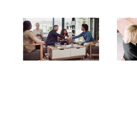
Expérience prouvée
Serv
Nous avons travaillé avec
Nous 
des marques haut de
besoin
gamme et lancé des
que so
entreprises prospères dans
le monde entier.