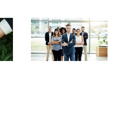
Expertise financière
européenne
ière
Nos relations avec des
vous
experts bancaires
 le
européens garantissent que
e
vos stratégies financières
sont sécurisées et
évolutives.