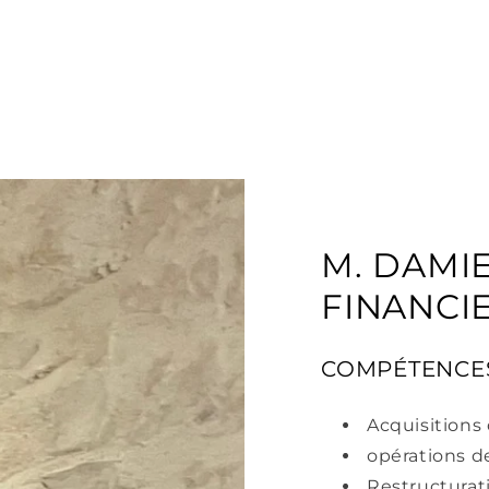
ENCONTREZ NOT
ONSEILLER EXPE
M. DAMIE
FINANCI
COMPÉTENCES
Acquisitions 
opérations d
Restructurati