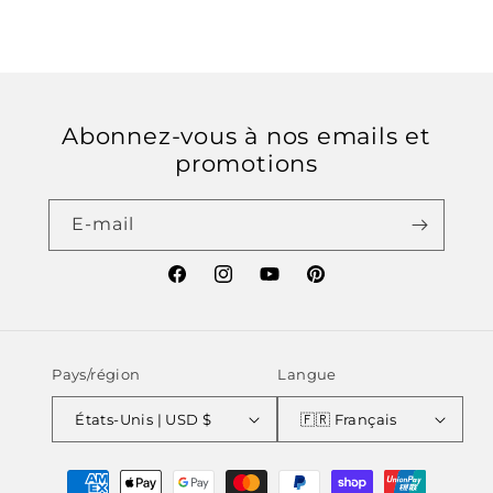
n
:
Abonnez-vous à nos emails et
promotions
E-mail
Facebook
Instagram
YouTube
Pinterest
Pays/région
Langue
États-Unis | USD $
🇫🇷 Français
Moyens